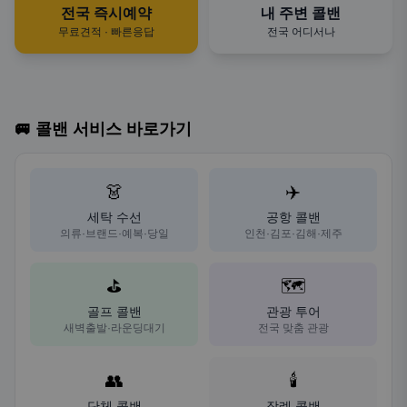
전국 즉시예약
내 주변 콜밴
무료견적 · 빠른응답
전국 어디서나
🚐 콜밴 서비스 바로가기
👗
✈️
세탁 수선
공항 콜밴
의류·브랜드·예복·당일
인천·김포·김해·제주
⛳
🗺️
골프 콜밴
관광 투어
새벽출발·라운딩대기
전국 맞춤 관광
👥
🕯️
단체 콜밴
장례 콜밴