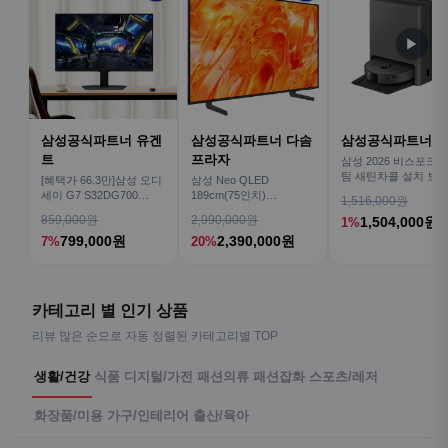
▶
삼성공식파트너 유겐
삼성공식파트너 다솜
삼성공식파트너 
트
프라자
삼성 2026 비스포크AI
팀 새틴차콜 설치 보안
[혜택가 66.3만]삼성 오디
삼성 Neo QLED
심 VR70F00AGH
세이 G7 S32DG700
189cm(75인치)
1,516,000원
80cm(32인치) 4K IPS
KQ75QNH70AFXKR AI
859,000원
2,990,000원
1,504,000원
1%
TV
799,000원
2,390,000원
7%
20%
카테고리 별 인기 상품
리뷰 많은 순으로 자동 정렬된 카테고리별 TOP
생활/건강
식품
디지털/가전
패션의류
패션잡화
스포츠/레저
화장품/미용
가구/인테리어
출산/육아