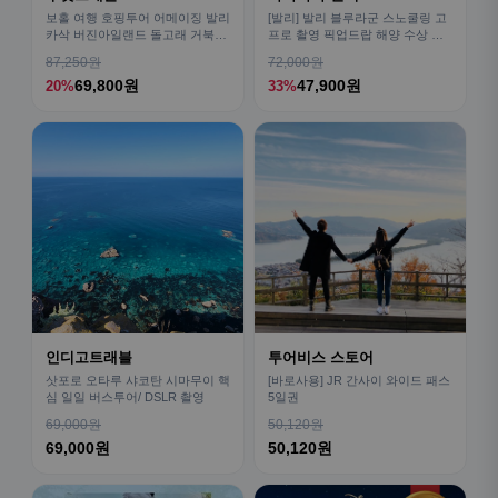
보홀 여행 호핑투어 어메이징 발리
[발리] 발리 블루라군 스노쿨링 고
카삭 버진아일랜드 돌고래 거북이
프로 촬영 픽업드랍 해양 수상 액
픽드랍 포함
티비티 체험 산호 열대어
87,250원
72,000원
69,800원
47,900원
20%
33%
인디고트래블
투어비스 스토어
삿포로 오타루 샤코탄 시마무이 핵
[바로사용] JR 간사이 와이드 패스
심 일일 버스투어/ DSLR 촬영
5일권
69,000원
50,120원
69,000원
50,120원