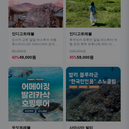
인디고트래블
인디고트래블
오사카 교토 일일 버스투어 여행
후쿠오카 유후인 일일 버스투어 여
후시미이나리 아라시야마 은각사
행 온천 벳부 유후다케 히타 다자
청수사 철학의길
이후
85,000원
108,000원
49,000원
59,000원
42%
45%
두잇트래블
사마사마 발리