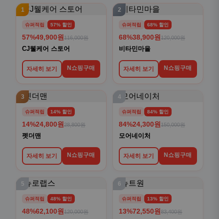
1
2
슈퍼적립
57% 할인
슈퍼적립
68% 할인
57%
49,900원
68%
38,900원
116,000원
120,000원
CJ웰케어 스토어
비타민마을
N쇼핑구매
N쇼핑구매
자세히 보기
자세히 보기
3
4
슈퍼적립
14% 할인
슈퍼적립
84% 할인
14%
24,800원
84%
24,300원
28,800원
150,000원
펫더맨
모어네이처
N쇼핑구매
N쇼핑구매
자세히 보기
자세히 보기
5
6
슈퍼적립
48% 할인
슈퍼적립
13% 할인
48%
62,100원
13%
72,550원
120,000원
83,400원