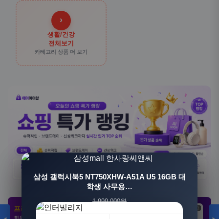
›
생활/건강
전체보기
카테고리 상품 더 보기
[3+1] 동국제약 마이핏 V 활성엽산 임신준비 임산
삼성 갤럭시북5 NT750XHW-A51A U5 16GB 대
부영양 30정, 4개
학생 사무용…
1,999,000원
100,000원
프리미엄 제휴 사이트
광고
광고
광고
1,549,000원
31,900원
회원 전용 특가 · 놓치면 손해
23%
68%