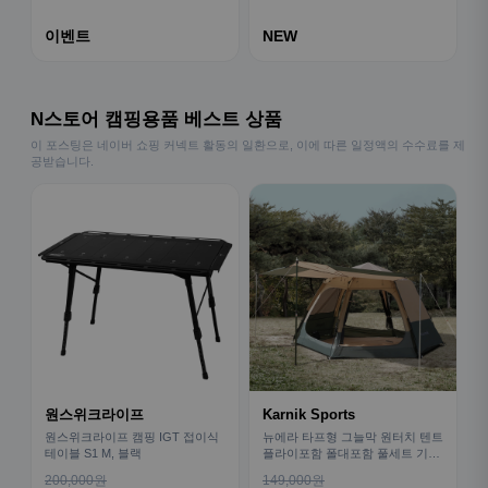
이벤트
NEW
N스토어 캠핑용품 베스트 상품
이 포스팅은 네이버 쇼핑 커넥트 활동의 일환으로, 이에 따른 일정액의 수수료를 제
공받습니다.
원스위크라이프
Karnik Sports
원스위크라이프 캠핑 IGT 접이식
뉴에라 타프형 그늘막 원터치 텐트
테이블 S1 M, 블랙
플라이포함 폴대포함 풀세트 기본
형
200,000원
149,000원