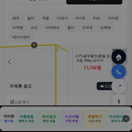
테무
알리
쿠팡
11번가
G마켓
SSG
아마존
라쿠텐
쉬인
아이허브
컬리
도매꾹
도매매
에어비앤비
✕
🏠
📞
📍
🎯
제휴 광고
💼 입점문의
⬆️
🛒
쇼핑 특가
마리트
여행용품
해외골프
키즈여행
호텔특가
국내렌터카
🛒
📦
🎁
✕
🏠
📝
💬
🚐
🛒
특가픽
혜택가 제공
폭탄 세일
가족 추천
지금 예약
최저가 픽
🏠
✈️
⛳
📋
🛒
🎁
홈
공항
골프
견적
쿠팡
테무
홈
견적
커뮤니티
기사등록
아마존
쿠팡
알리익스프레스
테무