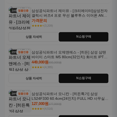
삼성공식파트너 제이유 - [크리에이터]삼성전자
100% 할인
정품인증
갤럭시 버즈4 프로 무선 블루투스 이어폰 ANC
SM-R640N
가격문의
★★★★⭐
(3,209)
N쇼핑구매
상품 자세히
삼성공식파트너 오제앤에스 - [히든] 삼성 삼탠
25% 할인
정품인증
바이미 스마트 M5 80cm(32인치) 화이트 IPTV
OTT 패키지
449,000원
600,000원
★★★★⭐
(4,385)
N쇼핑구매
상품 자세히
삼성공식파트너 모니칸 - [히든특가] 삼성
28% 할인
정품인증
LS24F330 60.4cm(24인치) FULL HD 사무실/
컴퓨터 모니터
127,000원
177,000원
★★★★⭐
(4,516)