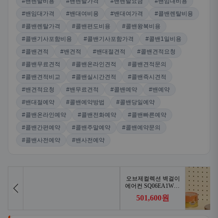
#밴렌탈비용
#밴렌탈가격
#밴렌탈요금
#밴임대비용
#밴임대가격
#밴대여비용
#밴대여가격
#콜밴렌탈비용
#콜밴렌탈가격
#콜밴편도비용
#콜밴왕복비용
#콜밴기사포함비용
#콜밴기사포함가격
#콜밴1일비용
#콜밴견적
#밴견적
#밴대절견적
#콜밴견적요청
#콜밴무료견적
#콜밴온라인견적
#콜밴견적문의
#콜밴견적비교
#콜밴실시간견적
#콜밴즉시견적
#밴견적요청
#밴무료견적
#콜밴예약
#밴예약
#밴대절예약
#콜밴예약방법
#콜밴당일예약
#콜밴온라인예약
#콜밴전화예약
#콜밴빠른예약
#콜밴간편예약
#콜밴주말예약
#콜밴예약문의
#콜밴사전예약
#밴사전예약