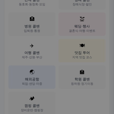
동호회·동창회·모임
장례식장·발인
🏥
💒
병원 콜밴
웨딩·행사
입퇴원·통원
결혼식·여행·이벤트
✈️
🍽️
여행 콜밴
맛집 투어
제주·강원·부산
지역 맛집 코스
🌏
🏫
해외공항
학원 콜밴
픽업·샌딩·마중
등하원·정기이동
🏕️
캠핑 콜밴
장비운반·캠핑장