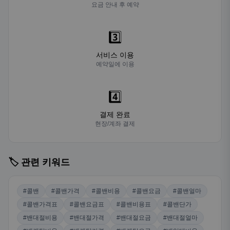
요금 안내 후 예약
3️⃣
서비스 이용
예약일에 이용
4️⃣
결제 완료
현장/계좌 결제
🏷️ 관련 키워드
#콜밴
#콜밴가격
#콜밴비용
#콜밴요금
#콜밴얼마
#콜밴가격표
#콜밴요금표
#콜밴비용표
#콜밴단가
#밴대절비용
#밴대절가격
#밴대절요금
#밴대절얼마