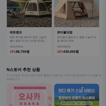
레토캠프
로티몰닷컴
레토 육각돔 원터치 텐트 그늘막
로티캠프 힐하우스 캠핑 그늘막 대
쉘터 캠핑 피크닉 3인용 4인용 패
형 원터치 텐트
밀리 LCE-OT02
109,900원
489,000원
88,700원
439,000원
19%
10%
N스토어 추천 상품
이 포스팅은 네이버 쇼핑 커넥트 활동의 일환으로, 이에 따른 일정액의 수수료를 제
공받습니다.