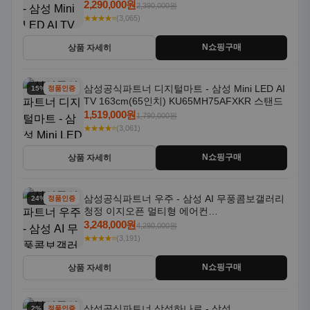
2,290,000원
2,390,000원
★★★★⭐
(3,065)
N쇼핑구매
상품 자세히
삼성공식파트너 디지털마트 - 삼성 Mini LED AI
15% 할인
정품인증
TV 163cm(65인치) KU65MH75AFXKR 스탠드
1,519,000원
1,790,000원
★★★★⭐
(3,061)
N쇼핑구매
상품 자세히
삼성공식파트너 우주 - 삼성 AI 무풍콤보갤러리
24% 할인
정품인증
청정 이지오픈 멀티형 에어컨
AF80F17D22WRS 기본설치포함
3,248,000원
4,290,000원
★★★★⭐
(3,191)
N쇼핑구매
상품 자세히
삼성공식파트너 삼성하나로 - 삼성
2% 할인
정품인증