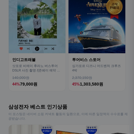
인디고트래블
투어비스 스토어
삿포로 비에이 후라노 버스투어
싱가포르 디즈니 어드벤처 크루즈
DSLR 사진 촬영 /[준페이 예약 식
4박
사]
140,000원
2,370,150원
79,000원
1,303,580원
44%
45%
삼성전자 베스트 인기상품
이 포스팅은 네이버 쇼핑 커넥트 활동의 일환으로, 이에 따른 일정액의 수수료를 제
공받습니다.