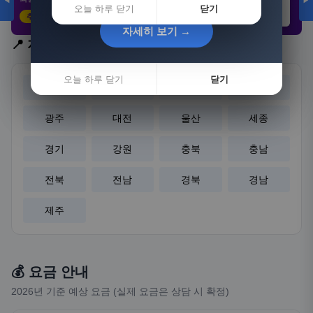
◀
▶
오늘 하루 닫기
닫기
추천 클릭
21,802원
3,308원
8,892원
자세히 보기 →
자세히 보기 →
📍 지역 선택
오늘 하루 닫기
오늘 하루 닫기
닫기
닫기
서울
부산
대구
인천
광주
대전
울산
세종
경기
강원
충북
충남
전북
전남
경북
경남
제주
💰 요금 안내
2026년 기준 예상 요금 (실제 요금은 상담 시 확정)