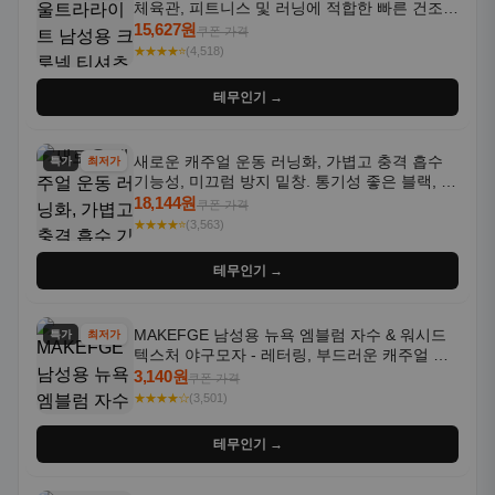
체육관, 피트니스 및 러닝에 적합한 빠른 건조,
통기성 좋은 수분 흡수 반팔 운동복
15,627원
쿠폰 가격
★★★★⭐
(4,518)
테무인기 →
새로운 캐주얼 운동 러닝화, 가볍고 충격 흡수
특가
최저가
기능성, 미끄럼 방지 밑창. 통기성 좋은 블랙, 화
이트, 퍼플 그라데이션 색상
18,144원
쿠폰 가격
★★★★⭐
(3,563)
테무인기 →
MAKEFGE 남성용 뉴욕 엠블럼 자수 & 워시드
특가
최저가
텍스처 야구모자 - 레터링, 부드러운 캐주얼 모
자, NYC 스타일
3,140원
쿠폰 가격
★★★★☆
(3,501)
테무인기 →