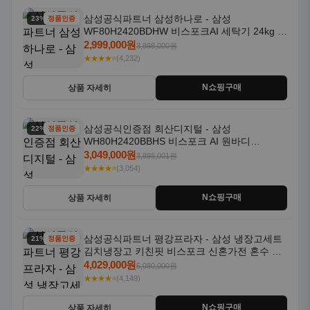
삼성공식파트너 삼성하나로 - 삼성
23% 할인
정품인증
WF80H2420BDHW 비스포크AI 세탁기 24kg 건
조기 20kg 세제자동투입
2,999,000원
3,898,000원
★★★★⭐
(4,232)
N쇼핑구매
상품 자세히
삼성공식인증점 회산디지털 - 삼성
22% 할인
정품인증
WH80H2420BBHS 비스포크 AI 원바디
24kg+20kg 세제자동투입 1등급
3,049,000원
3,898,001원
★★★★⭐
(3,054)
N쇼핑구매
상품 자세히
삼성공식파트너 평강프라자 - 삼성 냉장고세트
21% 할인
정품인증
김치냉장고 키친핏 비스포크 신혼가전 혼수 입
주가전 빌트인 화이트
4,029,000원
5,080,000원
★★★★⭐
(4,149)
N쇼핑구매
상품 자세히