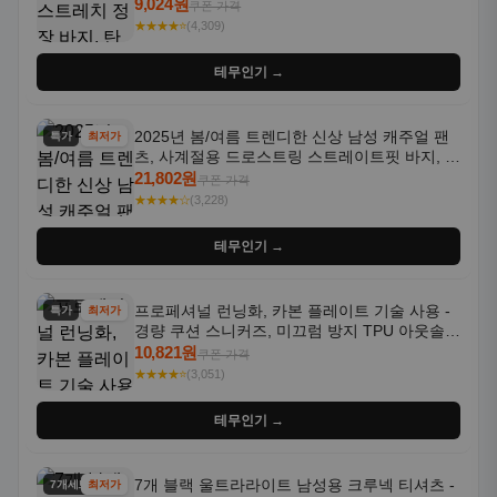
트라우저 - 세탁기 사용 가능한 캐주얼 정장 의
9,024원
쿠폰 가격
상
★★★★⭐
(4,309)
테무인기 →
2025년 봄/여름 트렌디한 신상 남성 캐주얼 팬
특가
최저가
츠, 사계절용 드로스트링 스트레이트핏 바지, 한
국 스타일, 활용도 높은 아웃도어 및 정장용, 발
21,802원
쿠폰 가격
목 바지
★★★★☆
(3,228)
테무인기 →
프로페셔널 런닝화, 카본 플레이트 기술 사용 -
특가
최저가
경량 쿠션 스니커즈, 미끄럼 방지 TPU 아웃솔,
통기성 화이트-퍼플 그라데이션, 헬스, 트레이
10,821원
쿠폰 가격
닝 - 남성용, 여성용, 모든 계절에 적합
★★★★⭐
(3,051)
테무인기 →
7개 블랙 울트라라이트 남성용 크루넥 티셔츠 -
7개세트
최저가