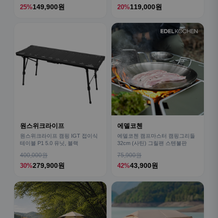
149,900원
119,000원
25%
20%
원스위크라이프
에델코첸
원스위크라이프 캠핑 IGT 접이식
에델코첸 캠프마스터 캠핑그리들
테이블 P1 5.0 유닛, 블랙
32cm (사틴) 그릴팬 스텐불판
400,000원
75,900원
279,900원
43,900원
30%
42%