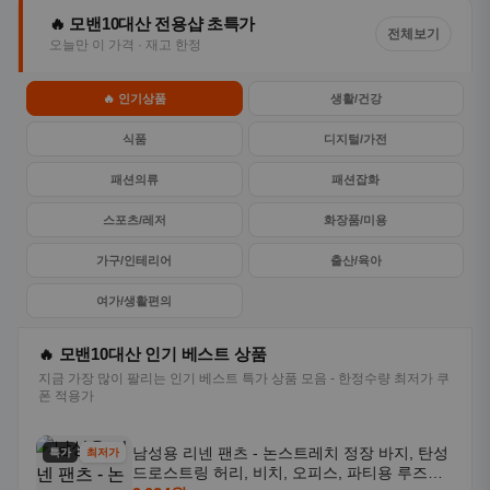
🔥 모밴10대산 전용샵 초특가
전체보기
오늘만 이 가격 · 재고 한정
🔥 인기상품
생활/건강
식품
디지털/가전
패션의류
패션잡화
스포츠/레저
화장품/미용
가구/인테리어
출산/육아
여가/생활편의
🔥 모밴10대산 인기 베스트 상품
지금 가장 많이 팔리는 인기 베스트 특가 상품 모음 - 한정수량 최저가 쿠
폰 적용가
남성용 리넨 팬츠 - 논스트레치 정장 바지, 탄성
특가
최저가
드로스트링 허리, 비치, 오피스, 파티용 루즈핏